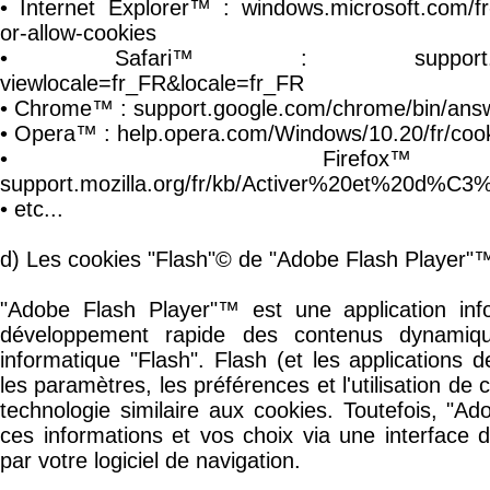
• Internet Explorer™ : windows.microsoft.com/fr
or-allow-cookies
• Safari™ : support.apple.c
viewlocale=fr_FR&locale=fr_FR
• Chrome™ : support.google.com/chrome/bin/ans
• Opera™ : help.opera.com/Windows/10.20/fr/cook
• Firefo
support.mozilla.org/fr/kb/Activer%20et%20d%C3
• etc...
d) Les cookies "Flash"© de "Adobe Flash Player"
"Adobe Flash Player"™ est une application inf
développement rapide des contenus dynamique
informatique "Flash". Flash (et les application
les paramètres, les préférences et l'utilisation d
technologie similaire aux cookies. Toutefois, "A
ces informations et vos choix via une interface di
par votre logiciel de navigation.